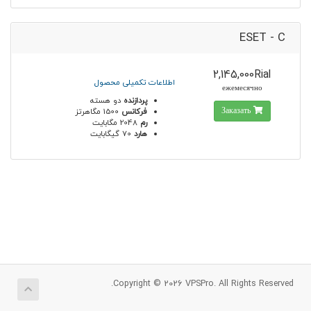
ESET - C
2,145,000Rial
اطلاعات تکمیلی محصول
ежемесячно
پردازنده
دو هسته
Заказать
فرکانس
1500 مگاهرتز
رم
2048 مگابایت
هارد
70 گیگابایت
Copyright © 2026 VPSPro. All Rights Reserved.