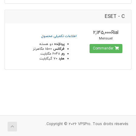
ESET - C
2,145,000Rial
اطلاعات تکمیلی محصول
Mensuel
پردازنده
دو هسته
Commander
فرکانس
1500 مگاهرتز
رم
2048 مگابایت
هارد
70 گیگابایت
Copyright © 2026 VPSPro. Tous droits réservés.