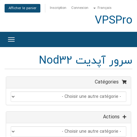
Inscription
Connexion
Français
Afficher le panier
VPSPro
sculer
la
gation
سرور آپدیت Nod32
Catégories
Actions