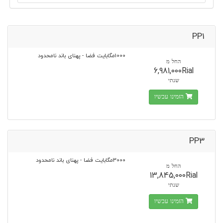
PP1
1000مگابایت فضا - پهنای باند نامحدود
החל מ
6,981,000Rial
שנתי
הזמינו עכשיו
PP3
3000مگابایت فضا - پهنای باند نامحدود
החל מ
13,845,000Rial
שנתי
הזמינו עכשיו